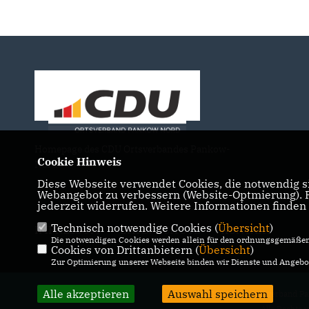
Homepage des CDU Ortsverbandes Pankow-
Cookie Hinweis
Nord
Diese Webseite verwendet Cookies, die notwendig si
Webangebot zu verbessern (Website-Optmierung). Fü
jederzeit widerrufen. Weitere Informationen finden
Technisch notwendige Cookies (
Übersicht
)
IMPRESSUM
DATENSCHUTZ
KONTAKT
Die notwendigen Cookies werden allein für den ordnungsgemäßen 
Cookies von Drittanbietern (
Übersicht
)
Zur Optimierung unserer Webseite binden wir Dienste und Angebot
Alle akzeptieren
Auswahl speichern
@2026 CDU Ortsverband P
Alle Rechte 