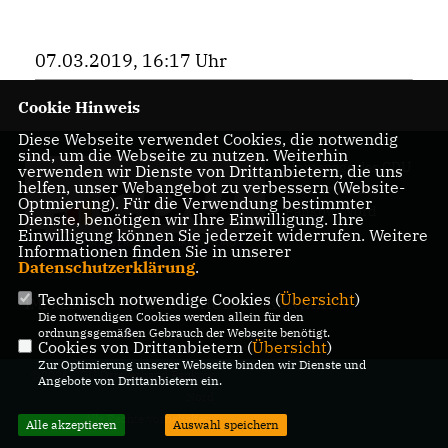
07.03.2019, 16:17 Uhr
Cookie Hinweis
Diese Webseite verwendet Cookies, die notwendig
sind, um die Webseite zu nutzen. Weiterhin
Homepage des CDU
verwenden wir Dienste von Drittanbietern, die uns
helfen, unser Webangebot zu verbessern (Website-
Ortsverbandes
Optmierung). Für die Verwendung bestimmter
Pankow-Nord
Dienste, benötigen wir Ihre Einwilligung. Ihre
Einwilligung können Sie jederzeit widerrufen. Weitere
Informationen finden Sie in unserer
Datenschutzerklärung
.
Technisch notwendige Cookies (
Übersicht
)
IMPRESSUM
DATENSCHUTZ
KONTAKT
Die notwendigen Cookies werden allein für den
ordnungsgemäßen Gebrauch der Webseite benötigt.
Cookies von Drittanbietern (
Übersicht
)
Zur Optimierung unserer Webseite binden wir Dienste und
@2026 CDU Ortsverband Pankow
Angebote von Drittanbietern ein.
Nord
Alle Rechte vorbehalten.
Alle akzeptieren
Auswahl speichern